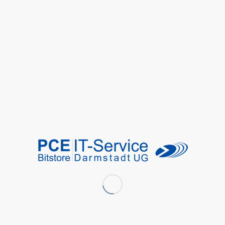
dafür sorgt, dass wir uns auf beruhigt unser
Kerngeschäft konzentrieren können. www.sv98.de
Teile diesen Eintrag
Kontakt
PCE IT-Service – Bitstore
Berlin GmbH
Josef-Orlopp-Str. 92-106